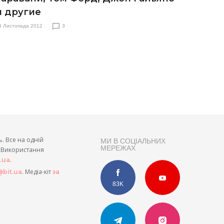
и другие
4 Листопада 2012
3
ь. Все на одній
МИ В СОЦІАЛЬНИХ
МЕРЕЖАХ
и. Використання
.
t.ua
. Медіа-кіт
bit.ua
за
83K