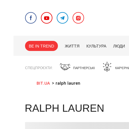
BE IN TREND
ЖИТТЯ
КУЛЬТУРА
ЛЮДИ
СПЕЦПРОЄКТИ
ПАРТНЕРСЬКІ
КАР'ЄРН
BIT.UA
ralph lauren
RALPH LAUREN