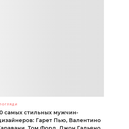
ПОГЛЯДИ
10 самых стильных мужчин-
дизайнеров: Гарет Пью, Валентино
Гаравани, Том Форд, Джон Гальяно