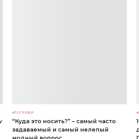
ПОГЛЯДИ
w
“Куда это носить?” – самый часто
задаваемый и самый нелепый
модный вопрос