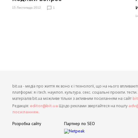
15 Листопада 2012
1
1
bit.ua - медіа про життя як воно є і технології, що на нього впливают
платформі: я і tech. наукпоп. культура. секс. соціальні проєкти. тест
матеріалів bit.ua можливе тільки з активним посиланням на сайт
bi
Редакція:
Щодо реклами звертайтеся на пошту
editor@bit.ua
adv@
посиланням.
Розробка сайту
Партнер по SEO