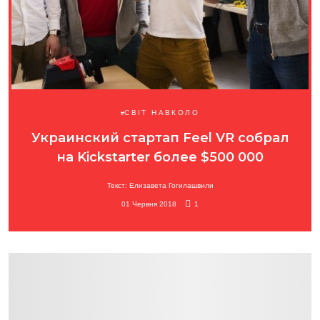
СВІТ НАВКОЛО
Украинский стартап Feel VR собрал
на Kickstarter более $500 000
Текст: Елизавета Гогилашвили
01 Червня 2018
1