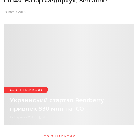
США». Назар Федорчук, Senstone
04 Квітня 2018
СВІТ НАВКОЛО
Украинский стартап Rentberry
привлек $30 млн на ICO
19 Березня 2018
4
СВІТ НАВКОЛО