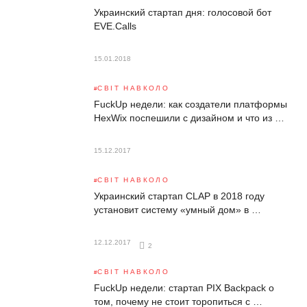
Украинский стартап дня: голосовой бот
EVE.Calls
15.01.2018
СВІТ НАВКОЛО
FuckUp недели: как создатели платформы
HexWix поспешили с дизайном и что из …
15.12.2017
СВІТ НАВКОЛО
Украинский стартап CLAP в 2018 году
установит систему «умный дом» в …
12.12.2017
2
СВІТ НАВКОЛО
FuckUp недели: стартап PIX Backpack о
том, почему не стоит торопиться с …