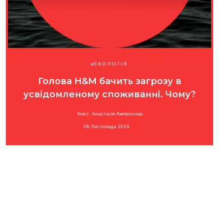
ЕКОЛОГІЯ
Голова H&M бачить загрозу в
усвідомленому споживанні. Чому?
Текст: Анастасія Ампілогова
06 Листопада 2019