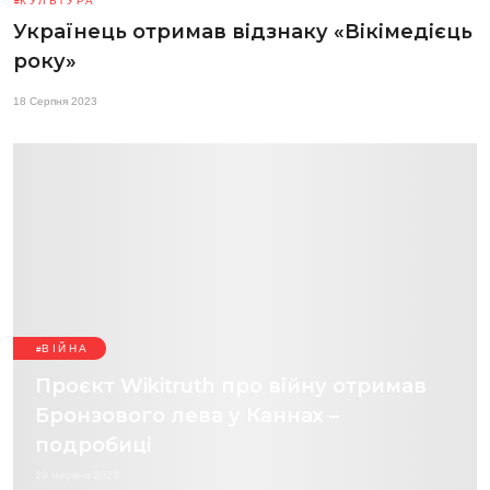
КУЛЬТУРА
Українець отримав відзнаку «Вікімедієць
року»
18 Серпня 2023
ВІЙНА
Проєкт Wikitruth про війну отримав
Бронзового лева у Каннах –
подробиці
29 Червня 2023