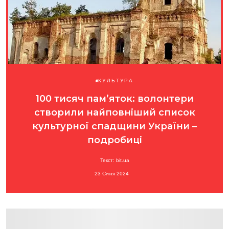
КУЛЬТУРА
100 тисяч пам’яток: волонтери
створили найповніший список
культурної спадщини України –
подробиці
Текст: bit.ua
23 Січня 2024