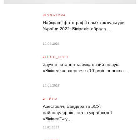
КУЛЬТУРА
Найкращі фотографії пам’яток культури
України 2022: Вікіпедія обрала …
19.04.2023
TECH_СВІТ
Зручне читання та змістовний пошук:
«Вікіпедія» вперше за 10 років оновила …
19.01.2023
ВІЙНА
Арестович, Бандера та ЗСУ:
найпопулярніші статті української
«Вікіпедії» у …
11.01.2023