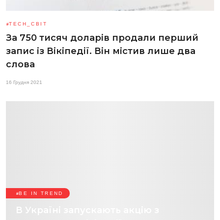
TECH_СВІТ
За 750 тисяч доларів продали перший
запис із Вікіпедії. Він містив лише два
слова
16 Грудня 2021
BE IN TREND
В Україні запускають акцію з