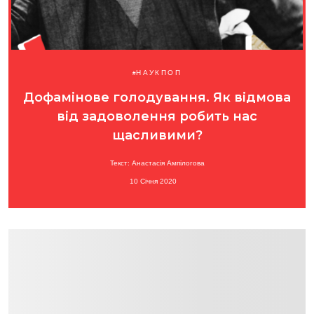
НАУКПОП
Дофамінове голодування. Як відмова
від задоволення робить нас
щасливими?
Текст: Анастасія Ампілогова
10 Січня 2020