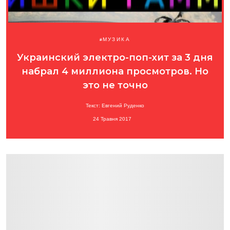
МУЗИКА
Украинский электро-поп-хит за 3 дня
набрал 4 миллиона просмотров. Но
это не точно
Текст: Евгений Руденко
24 Травня 2017