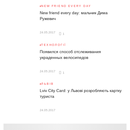
NEW FRIEND EVERY DAY
New friend every day: мальчик Дима
Ружевич
24.05.2017
1
ТЕХНОЛОГІЇ
Появился способ отслеживания
украденных велосипедов
24.05.2017
1
ЛЬВІВ
Lviv City Card: у Львові розробляють картку
туриста
24.05.2017