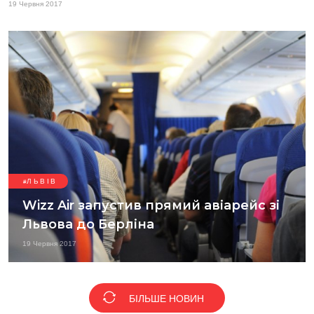
19 Червня 2017
ЛЬВІВ
Wizz Air запустив прямий авіарейс зі
Львова до Берліна
19 Червня 2017
БІЛЬШЕ НОВИН