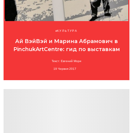
КУЛЬТУРА
Ай ВэйВэй и Марина Абрамович в
PinchukArtCentre: гид по выставкам
Текст: Евгений Мори
19 Червня 2017