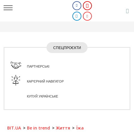
СПЕЦПРОЄКТИ
ПАРТНЕРСЬКІ
КАР'ЄРНИЙ НАВІГАТОР
КУПУЙ УКРАЇНСЬКЕ
BIT.UA
Be in trend
Життя
Їжа