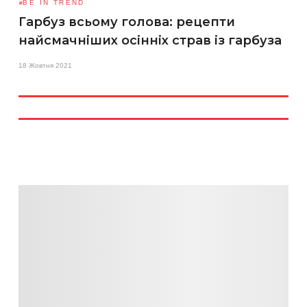
BE IN TREND
Гарбуз всьому голова: рецепти
найсмачніших осінніх страв із гарбуза
18 Жовтня 2021