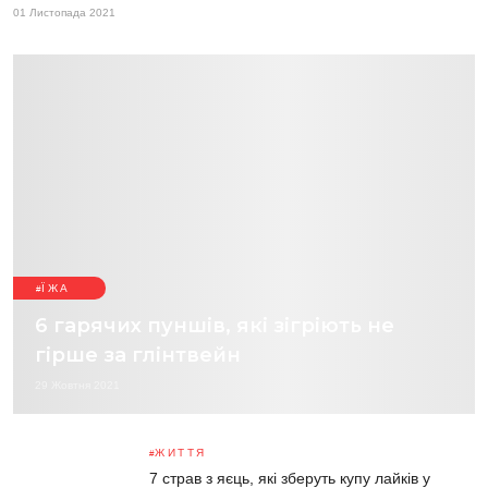
01 Листопада 2021
ЇЖА
6 гарячих пуншів, які зігріють не
гірше за глінтвейн
29 Жовтня 2021
ЖИТТЯ
7 страв з яєць, які зберуть купу лайків у