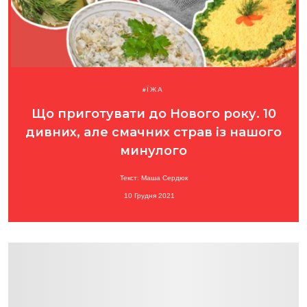
ЇЖА
Що приготувати до Нового року. 10
дивних, але смачних страв із нашого
минулого
Текст: Маша Сердюк
10 Грудня 2021