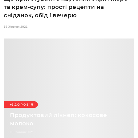
та крем-супу: прості рецепти на
сніданок, обід і вечерю
15 Жовтня 2021
ЗДОРОВ'Я
Продуктовий лікнеп: кокосове
молоко
08 Жовтня 2021