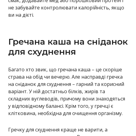
смак, додавайте мед або порошковий протеїн і
не забувайте контролювати калорійність, якщо
ви на дієті.
Гречана каша на сніданок
для схуднення
Багато хто звик, що гречана каша – це скоріше
страва на обід чи вечерю. Але насправді гречка
на сніданок для схуднення – гарний та корисний
варіант. У ній достатньо білків, жирів та
складних вуглеводів, причому вони знаходяться
у відповідному балансі. Крім того, у гречці є
клітковина, необхідна для очищення організму.
Гречку для схуднення краще не варити, а