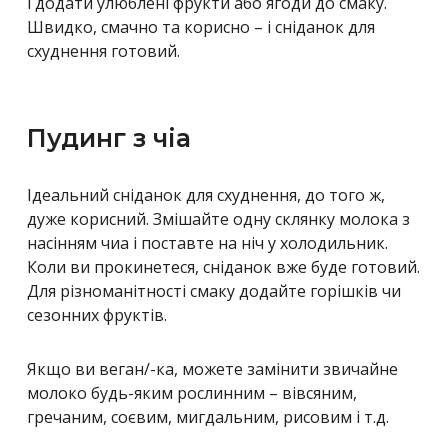
і додати улюблені фрукти або ягоди до смаку.
Швидко, смачно та корисно – і сніданок для
схуднення готовий.
Пудинг з чіа
Ідеальний сніданок для схуднення, до того ж,
дуже корисний. Змішайте одну склянку молока з
насінням чиа і поставте на ніч у холодильник.
Коли ви прокинетеся, сніданок вже буде готовий.
Для різноманітності смаку додайте горішків чи
сезонних фруктів.
Якщо ви веган/-ка, можете замінити звичайне
молоко будь-яким рослинним – вівсяним,
гречаним, соєвим, мигдальним, рисовим і т.д.