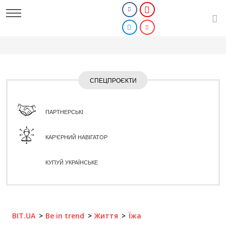
СПЕЦПРОЄКТИ
ПАРТНЕРСЬКІ
КАР'ЄРНИЙ НАВІГАТОР
КУПУЙ УКРАЇНСЬКЕ
BIT.UA
Be in trend
Життя
Їжа