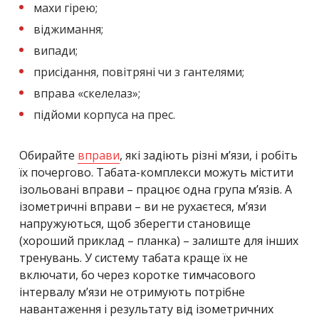
махи гірею;
віджимання;
випади;
присідання, повітряні чи з гантелями;
вправа «скелелаз»;
підйоми корпуса на прес.
Обирайте
вправи
, які задіють різні м’язи, і робіть
їх почергово. Табата-комплекси можуть містити
ізольовані вправи – працює одна група м’язів. А
ізометричні вправи – ви не рухаєтеся, м’язи
напружуються, щоб зберегти становище
(хороший приклад – планка) – залиште для інших
тренувань. У систему табата краще їх не
включати, бо через коротке тимчасового
інтервалу м’язи не отримують потрібне
навантаження і результату від ізометричних