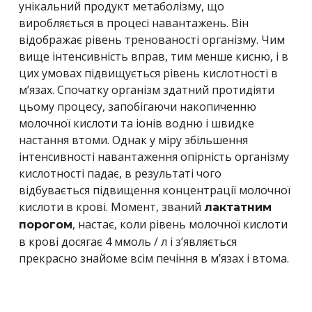
унікальний продукт метаболізму, що
виробляється в процесі навантажень. Він
відображає рівень тренованості організму. Чим
вище інтенсивність вправ, тим менше кисню, і в
цих умовах підвищується рівень кислотності в
м’язах. Спочатку організм здатний протидіяти
цьому процесу, запобігаючи накопиченню
молочної кислоти та іонів водню і швидке
настання втоми. Однак у міру збільшення
інтенсивності навантаження опірність організму
кислотності падає, в результаті чого
відбувається підвищення концентрації молочної
кислоти в крові. Момент, званий
лактатним
, настає, коли рівень молочної кислоти
порогом
в крові досягає 4 ммоль / л і з’являється
прекрасно знайоме всім печіння в м’язах і втома.