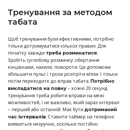
Тренування за методом
табата
Щоб тренування були ефективними, потрібно
тільки дотримуватися кількох правил. Для
початку завжди
.
треба розминатися
Зробіть суглобову розминку: обертання
кінцівками, нахили, повороти. Це допоможе
збільшити пульс і трохи розігріти м’язи. І тільки
потім переходите до вправ табата.
Потрібно
– кожні 20 секунд
викладатися на повну
тренування треба робити вправи на межі
можливостей, і не важливо, який зараз інтервал
– перший або останній. Має бути
дотриманий
. Ставити таймер на телефоні
час інтервалів
виявиться незручно, оскільки постійно