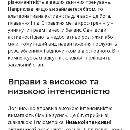
різноманітність в ваших звичних тренувань.
Наприклад, якщо ви займаєтеся бігом, то
альтернативна активність для вас – це йога,
плавання і т.д. Справжня мета крос-тренінгу –
уникнути травм і внести баланс. Одні види
активності дають недостатньо розтяжки або
сили, тому інший вид навантаження послужить
розслабленням і відпочинком від основного. Він
компенсує вам відсутні складові і поліпшить
загальний стан.
Вправи з високою та
низькою інтенсивністю
Логічно, що вправи з високою інтенсивністю
вимагають більше зусиль. Це біг, стрибки зі
скакалкою і пліометріка.
Низькоінтенсивні
включають ходьбу, біг в повільному
активності