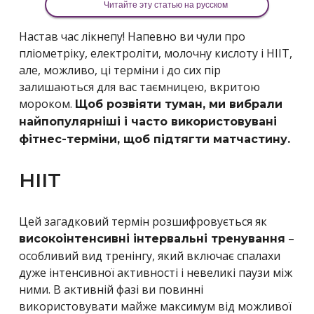
Читайте эту статью на русском
Настав час лікнепу! Напевно ви чули про
пліометріку, електроліти, молочну кислоту і HIIT,
але, можливо, ці терміни і до сих пір
залишаються для вас таємницею, вкритою
мороком.
Щоб розвіяти туман, ми вибрали
найпопулярніші і часто використовувані
фітнес-терміни, щоб підтягти матчастину.
HIIT
Цей загадковий термін розшифровується як
–
високоінтенсивні інтервальні тренування
особливий вид тренінгу, який включає спалахи
дуже інтенсивної активності і невеликі паузи між
ними. В активній фазі ви повинні
використовувати майже максимум від можливої ​​