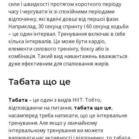
сили і швидкості протягом короткого періоду
часу і чергувати їх зі спокійними періодами
відпочинку, які вдвічі довші від першої фази.
Наприклад, 30 секунд спринту і 60 секунд ходьби
– це один інтервал. Тренування включає в себе
кілька інтервалів. Це може бути кардіо,
елементи силового тренінгу, боксу або їх
комбінація. Такий вид навантажень вважається
дуже ефективним для спалювання жирів.
Табата що це
– це один з видів HIIT. Тобто,
Табата
відповідаючи на питання,
,
табата що це
насамперед треба написати, що це інтервальне
тренування. Але якщо у звичайному
інтервальному тренування ви можете
варіювати час активності і відпочинку, то табата