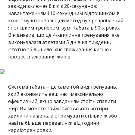
завжди включає 8 кіл з 20-секундною
навантаженням і 10-секундним відпочинком в
кожному інтервалі. Цей метод був розроблений
японським тренером Ізумі Табата в 90-х роках.
Він виявив, що це 4-хвилинне тренування, яке
виконувалася атлетами 5 днів на тиждень,
істотно збільшило їхнє споживання кисню і
процес спалювання жирів.
Cистема табата – це саме той вид тренувань,
який економить ваш час і максимально
ефективний, якщо завданням стоїть спалити
жир. Ви можете займатися всього чотири
хвилини на день, а отримувати стільки ж або
навіть більше переваг, ніж від години
кардіотреніровки.