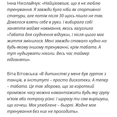
Інна Ніколайчук:
«Найцікавіше, що я не люблю
тренування. Я завжди була ніби як спортивної
статури, але потім після 30 щось пішло не так.
Довелося взяти себе в руки. І вибирала собі
заняття майже навмання, якось загуглила
«Табата для схуднення відгуки», і після цього моє
життя змінилося. Мені завжди ставало нудно на
будь-якому іншому тренуванні, крім табата. А
тут нудьгувати ніколи. Весь час таймер
підганяти».
Віта Вітовська:
«В дитинстві у мене був гурток з
танців, в інституті – просто дискотеки. А тепер
– табата. Це так здорово, що за короткий
проміжок часу можна навантажити будь-яку групу
м’язів або потроху різні. І щоразу ти сам вирішуєш,
що хочеш. Моє улюблене – бьорпі. Жодне мое
тренування без них не проходить».