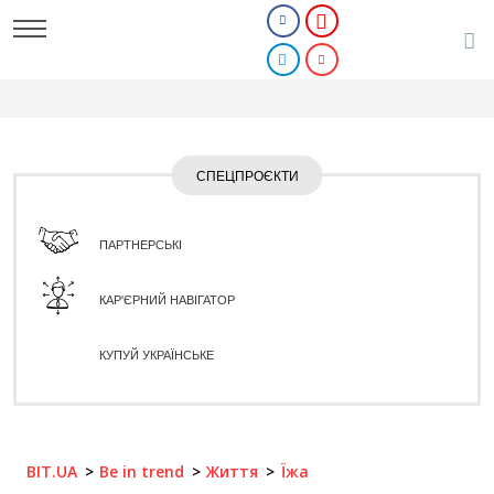
СПЕЦПРОЄКТИ
ПАРТНЕРСЬКІ
КАР'ЄРНИЙ НАВІГАТОР
КУПУЙ УКРАЇНСЬКЕ
BIT.UA
Be in trend
Життя
Їжа