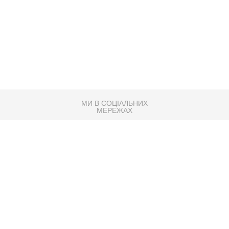
МИ В СОЦІАЛЬНИХ
МЕРЕЖАХ
83K
Розробка сайту
Партнер по SEO