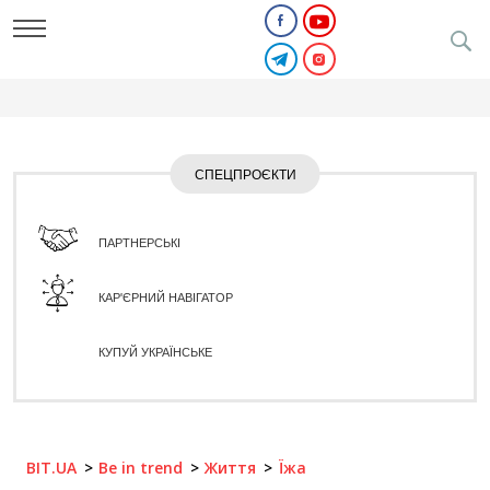
СПЕЦПРОЄКТИ
ПАРТНЕРСЬКІ
КАР'ЄРНИЙ НАВІГАТОР
КУПУЙ УКРАЇНСЬКЕ
BIT.UA
Be in trend
Життя
Їжа