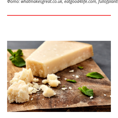
Фото: whatmakesgreat.co.uk, eatgood4life.com, fullofplan