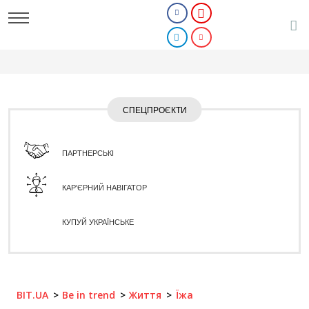
СПЕЦПРОЄКТИ
ПАРТНЕРСЬКІ
КАР'ЄРНИЙ НАВІГАТОР
КУПУЙ УКРАЇНСЬКЕ
BIT.UA
Be in trend
Життя
Їжа