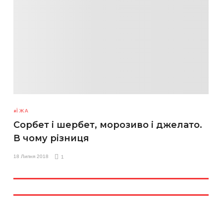
ЇЖА
Сорбет і шербет, морозиво і джелато.
В чому різниця
18 Липня 2018
1