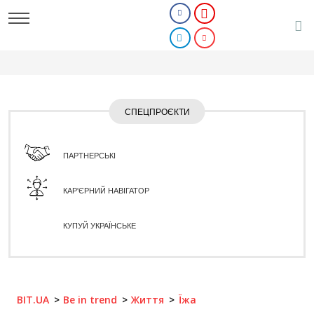
СПЕЦПРОЄКТИ
ПАРТНЕРСЬКІ
КАР'ЄРНИЙ НАВІГАТОР
КУПУЙ УКРАЇНСЬКЕ
BIT.UA
Be in trend
Життя
Їжа