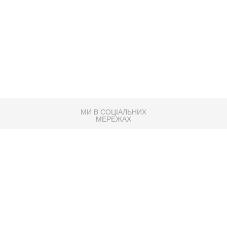
МИ В СОЦІАЛЬНИХ
МЕРЕЖАХ
83K
Розробка сайту
Партнер по SEO