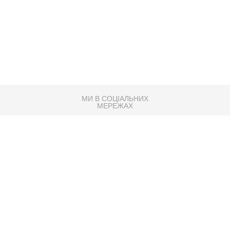
МИ В СОЦІАЛЬНИХ
МЕРЕЖАХ
83K
Розробка сайту
Партнер по SEO