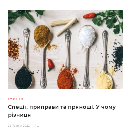
ЖИТТЯ
Спеції, приправи та прянощі. У чому
різниця
25 Травня 2021
1