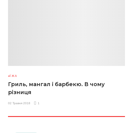
ЇЖА
Гриль, мангал і барбекю. В чому
різниця
02 Травня 2018
1