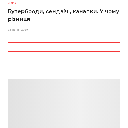
ЇЖА
Бутерброди, сендвічі, канапки. У чому
різниця
23 Липня 2019