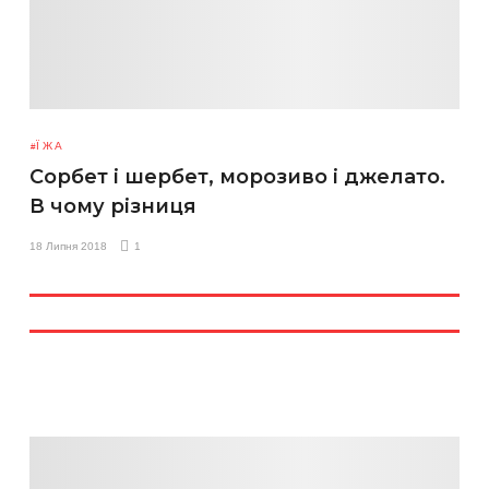
ЇЖА
Сорбет і шербет, морозиво і джелато.
В чому різниця
18 Липня 2018
1