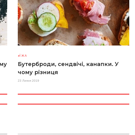
ЇЖА
ому
Бутерброди, сендвічі, канапки. У
чому різниця
23 Липня 2019