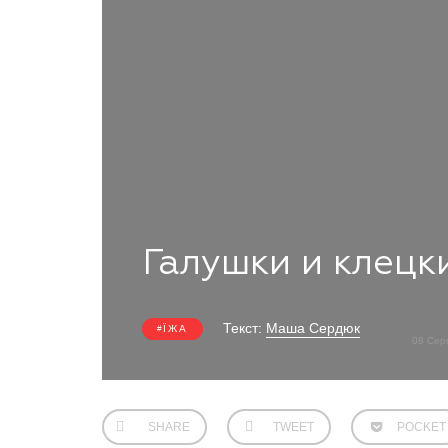
Галушки и клецк
Текст:
Маша Сердюк
ЇЖА
08 Сер
SHARE
TWEET
POCKET