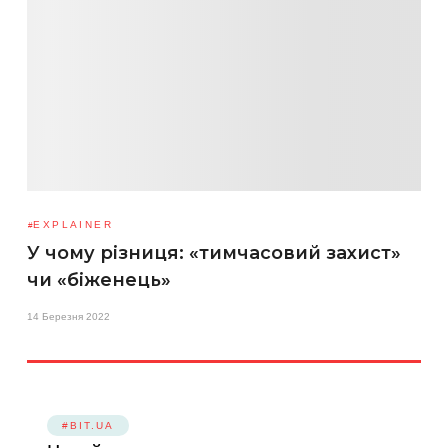
EXPLAINER
У чому різниця: «тимчасовий захист»
чи «біженець»
14 Березня 2022
#BIT.UA