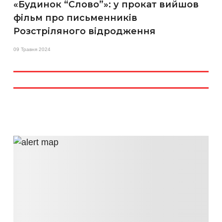
«Будинок “Слово”»: у прокат вийшов
фільм про письменників
Розстріляного відродження
09 Травня 2024