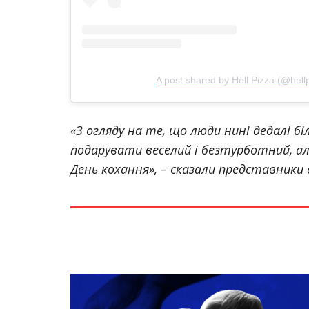
A post shared by Hell Pizza (@hell
«З огляду на те, що люди нині дедалі б
подарувати веселий і безтурботний, ал
День кохання», –
сказали представники 