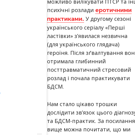
можливо вилікувати ПТСР та ін
психічні розлади
еротичними
У другому сезоні
практиками.
українського серіалу «Перші
ластівки» з’явилася незвична
(для українського глядача)
героїня. Після зґвалтування вон
отримала глибинний
посттравматичний стресовий
розлад і почала практикувати
БДСМ.
m
Нам стало цікаво трошки
дослідити зв’язок цього діагноз
та БДСМ-практик. За посиланн
вище можна почитати, що ми