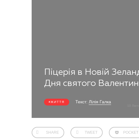
Піцерія в Новій Зелан
Дня святого Валентин
Текст:
Лілія Галка
ЖИТТЯ
10 Лют
SHARE
TWEET
POCKET