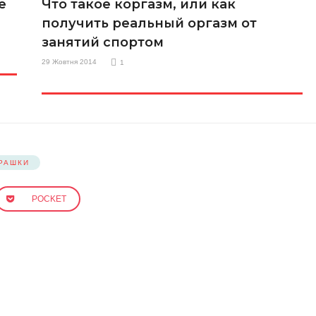
е
Что такое коргазм, или как
получить реальный оргазм от
занятий спортом
29 Жовтня 2014
1
ГРАШКИ
POCKET