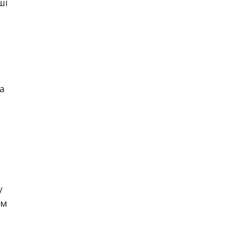
ші
а
у
ям