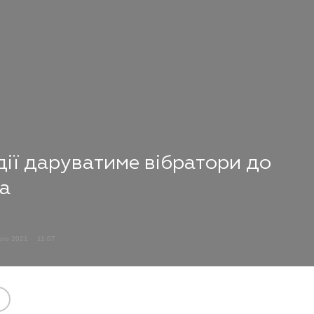
дії даруватиме вібратори до
а
ого 2021
11:07