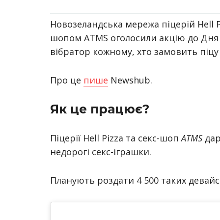
Новозеландська мережа піцерій Hell P
шопом ATMS оголосили акцію до Дня 
вібратор кожному, хто замовить піцу 
Про це
пише
Newshub.
Як це працює?
Піцерії
Hell Pizza
та
секс-шоп
A
TMS
дар
недорогі секс-іграшки.
Планують роздати 4 500 таких девайсі