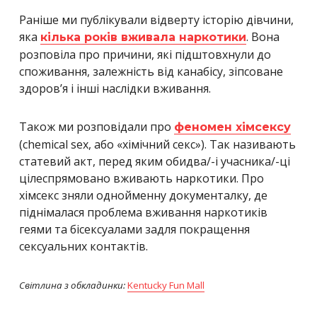
Раніше ми публікували відверту історію дівчини,
яка
. Вона
кілька років вживала наркотики
розповіла про причини, які підштовхнули до
споживання, залежність від канабісу, зіпсоване
здоров’я і інші наслідки вживання.
Також ми розповідали про
феномен хімсексу
(chemical sex, або «хімічний секс»). Так називають
статевий акт, перед яким обидва/-і учасника/-ці
цілеспрямовано вживають наркотики. Про
хімсекс зняли однойменну документалку, де
піднімалася проблема вживання наркотиків
геями та бісексуалами задля покращення
сексуальних контактів.
Світлина з обкладинки:
Kentucky Fun Mall