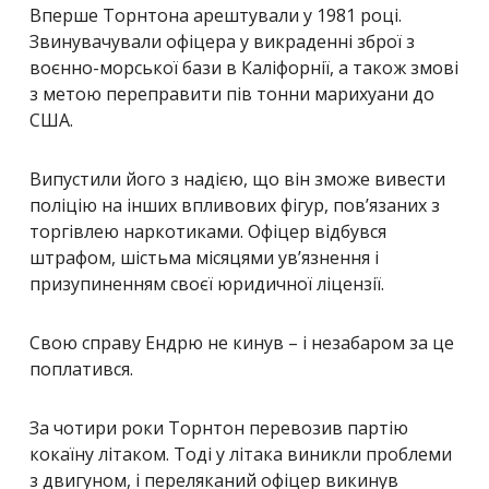
Вперше Торнтона арештували у 1981 році.
Звинувачували офіцера у викраденні зброї з
воєнно-морської бази в Каліфорнії, а також змові
з метою переправити пів тонни марихуани до
США.
Випустили його з надією, що він зможе вивести
поліцію на інших впливових фігур, пов’язаних з
торгівлею наркотиками. Офіцер відбувся
штрафом, шістьма місяцями ув’язнення і
призупиненням своєї юридичної ліцензії.
Свою справу Ендрю не кинув – і незабаром за це
поплатився.
За чотири роки Торнтон перевозив партію
кокаїну літаком. Тоді у літака виникли проблеми
з двигуном, і переляканий офіцер викинув