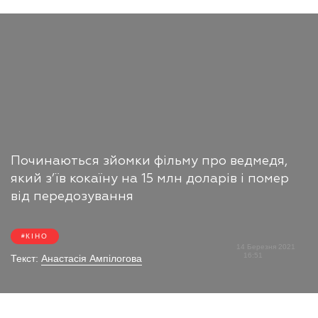
Починаються зйомки фільму про ведмедя,
який з’їв кокаїну на 15 млн доларів і помер
від передозування
КІНО
14 Березня 2021
16:51
Текст:
Анастасія Ампілогова