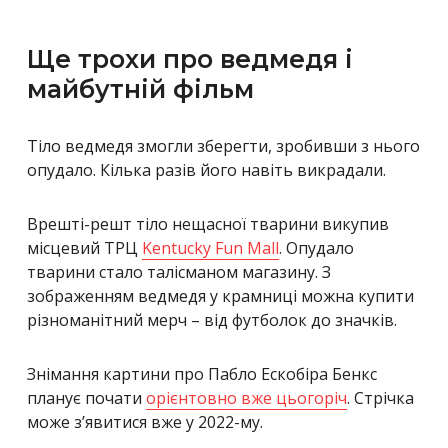
Ще трохи про ведмедя і
майбутній фільм
Тіло ведмедя змогли зберегти, зробивши з нього
опудало. Кілька разів його навіть викрадали.
Врешті-решт тіло нещасної тварини викупив
місцевий ТРЦ
Kentucky Fun Mall
. Опудало
тварини стало талісманом магазину. З
зображенням ведмедя у крамниці можна купити
різноманітний мерч – від футболок до значків.
Знімання картини про Пабло Ескобіра Бенкс
планує почати
орієнтовно вже цьогоріч
. Стрічка
може з’явитися вже у 2022-му.