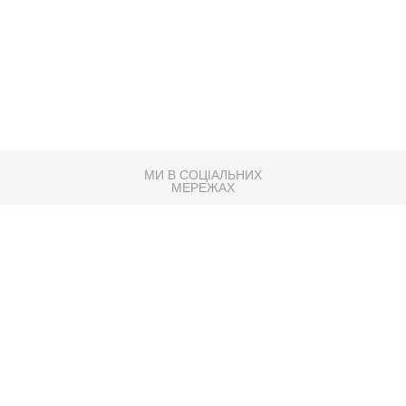
МИ В СОЦІАЛЬНИХ
МЕРЕЖАХ
83K
Розробка сайту
Партнер по SEO