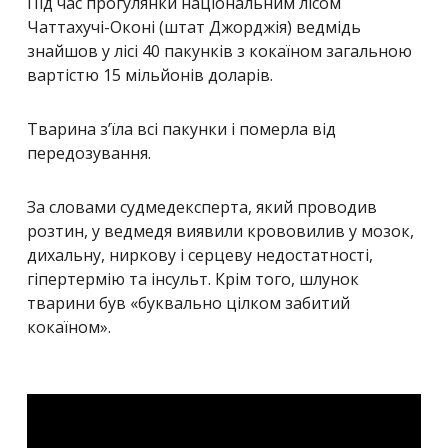
Під час прогулянки національним лісом
Чаттахучі-Оконі (штат Джорджія) ведмідь
знайшов у лісі 40 пакунків з кокаїном загальною
вартістю 15 мільйонів доларів.
Тварина з’їла всі пакунки і померла від
передозування.
За словами судмедексперта, який проводив
розтин, у ведмедя виявили крововилив у мозок,
дихальну, ниркову і серцеву недостатності,
гіпертермію та інсульт. Крім того, шлунок
тварини був «буквально цілком забитий
кокаїном».