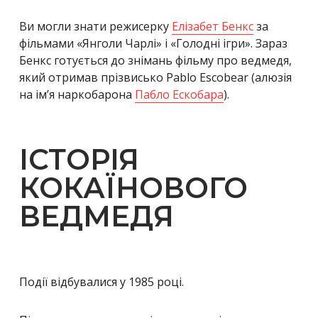
Ви могли знати режисерку
Елізабет Бенкс
за
фільмами «Янголи Чарлі» і «Голодні ігри». Зараз
Бенкс готується до знімань фільму про ведмедя,
який отримав прізвисько Pablo Escobear (алюзія
на ім’я наркобарона
Пабло Ескобара
).
ІСТОРІЯ
КОКАЇНОВОГО
ВЕДМЕДЯ
Події відбувалися у 1985 році.