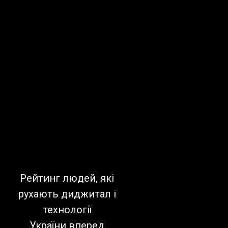
Рейтинг людей, які
рухають диджитал і
технології
України вперед