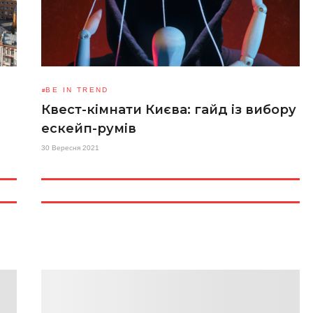
BE IN TREND
Квест-кімнати Києва: гайд із вибору
ескейп-румів
30 Вересня 2021