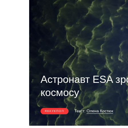
Астронавт ESA зр
космосу
Текст:
Олена Костюк
НАУКПОП