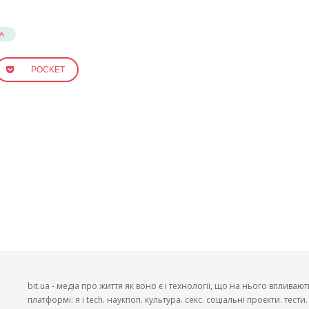
А
POCKET
bit.ua - медіа про життя як воно є і технології, що на нього впливают
платформі: я і tech. наукпоп. культура. секс. соціальні проєкти. тест