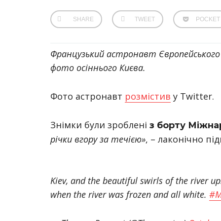
SHARE
TWEET
POCKET
Французький астронавт Європейського к
фото осіннього Києва.
Фото астронавт
розмістив
у Twitter.
Знімки були зроблені
з борту Міжна
річки вгору за течією»
, – лаконічно пі
Kiev, and the beautiful swirls of the river u
when the river was frozen and all white.
#M