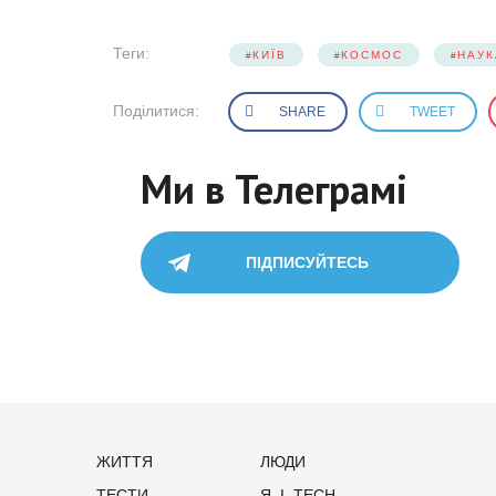
Теги:
КИЇВ
КОСМОС
НАУК
Поділитися:
SHARE
TWEET
Ми в Телеграмі
ПІДПИСУЙТЕСЬ
ЖИТТЯ
ЛЮДИ
ТЕСТИ
Я_І_TECH