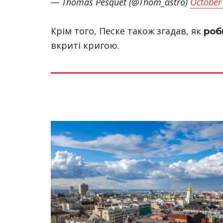
— Thomas Pesquet (@Thom_astro)
October
Крім того, Песке також згадав, як
роб
вкриті кригою.