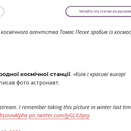
Читайте эту статью на русском
осмічного агентства Томас Песке зробив із космос
.
«Київ і красиві вихорі
родної космічної станції
дписав фото астронавт.
pstream. I remember taking this picture in winter last tim
issionAlpha
pic.twitter.com/JyGLIUIpsy