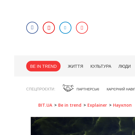
BE IN TREND
ЖИТТЯ
КУЛЬТУРА
ЛЮДИ
СПЕЦПРОЄКТИ
ПАРТНЕРСЬКІ
КАР'ЄРНИЙ НАВІ
BIT.UA
Be in trend
Explainer
Наукпоп