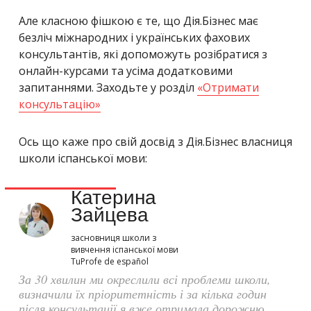
Але класною фішкою є те, що Дія.Бізнес має
безліч міжнародних і українських фахових
консультантів, які допоможуть розібратися з
онлайн-курсами та усіма додатковими
запитаннями. Заходьте у розділ
«Отримати
консультацію»
Ось що каже про свій досвід з Дія.Бізнес власниця
школи іспанської мови:
Катерина
Зайцева
засновниця школи з
вивчення іспанської мови
TuProfe de español
За 30 хвилин ми окреслили всі проблеми школи,
визначили їх пріоритетність і за кілька годин
після консультації я вже отримала дорожню