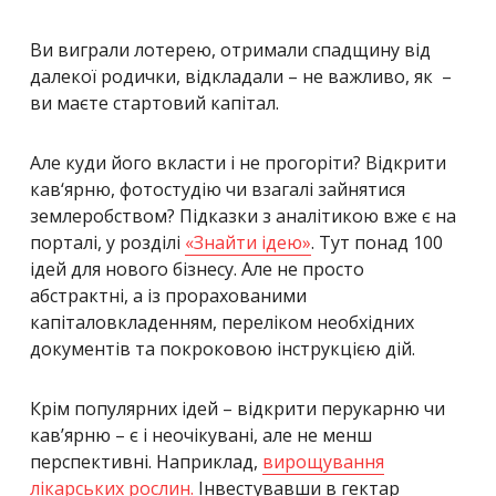
Ви виграли лотерею, отримали спадщину від
далекої родички, відкладали – не важливо, як –
ви маєте стартовий капітал.
Але куди його вкласти і не прогоріти? Відкрити
кав‘ярню, фотостудію чи взагалі зайнятися
землеробством? Підказки з аналітикою вже є на
порталі, у розділі
«Знайти ідею»
.
Тут понад 100
ідей для нового бізнесу. Але не просто
абстрактні, а із прорахованими
капіталовкладенням, переліком необхідних
документів та покроковою інструкцією дій.
Крім популярних ідей – відкрити перукарню чи
кав’ярню – є і неочікувані, але не менш
перспективні. Наприклад,
вирощування
лікарських рослин.
Інвестувавши в гектар