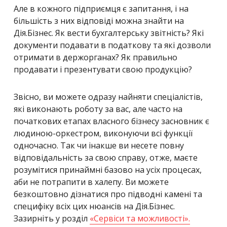
Але в кожного підприємця є запитання, і на
більшість з них відповіді можна знайти на
Дія.Бізнес. Як вести бухгалтерську звітність? Які
документи подавати в податкову та які дозволи
отримати в держорганах? Як правильно
продавати і презентувати свою продукцію?
Звісно, ви можете одразу найняти спеціалістів,
які виконають роботу за вас, але часто на
початкових етапах власного бізнесу засновник є
людиною-оркестром, виконуючи всі функції
одночасно. Так чи інакше ви несете повну
відповідальність за свою справу, отже, маєте
розумітися принаймні базово на усіх процесах,
аби не потрапити в халепу. Ви можете
безкоштовно дізнатися про підводні камені та
специфіку всіх цих нюансів на Дія.Бізнес.
Зазирніть у розділ
«Сервіси та можливості
»
.