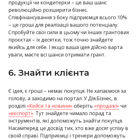
продукції чи кондитерки – це ваш шанс
революційно розширити бізнес.
Співфінансування з боку підприємця всього 10%
– це гроші для реалізації вашого потенціалу.
Спробуйте свої сили в цьому чи інших грантових
проєктах – їх десятки, тож точно знайдете
якийсь для себе. І якщо ваша ідея дійсно варта
уваги, маєте всі шанси отримати грант.
6. Знайти клієнта
Є ідея, є гроші – немає покупця. Не хапаємося за
голову, а заходимо на портал. У Дія.Бізнес, в
розділі
«Кейси та новини»
оберіть
«продажі»
чи
«експорт»
. Тут знайдете чимало порад та
інструментів, які допоможуть знайти покупця.
Насамперед це досвід тих, хто вже досяг успіху в
своїй справі. Підприємці і тренери допоможуть