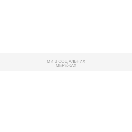
МИ В СОЦІАЛЬНИХ
МЕРЕЖАХ
83K
Розробка сайту
Партнер по SEO