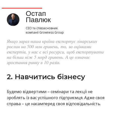
Остап
Павлюк
СЕО та співзасновник
компанії Growness Group
Якщо зараз наша країна експортує лікарських
рослин на 500 млн гривень, то, за оцінками
експертів, у нас є всі ресурси, щоб експортувати
на більш ніж 5 млрд гривень. А це означає
зростання ринку в 10 разів.
2. Навчитись бізнесу
Будемо відвертими – семінари та лекції не
зроблять із вас успішного підприємця. Адже своя
справа – це насамперед своя відповідальність.