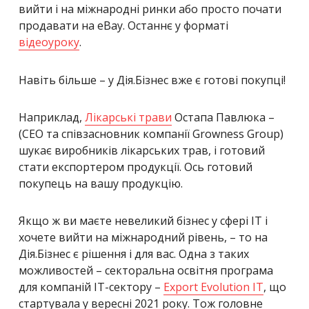
вийти і на міжнародні ринки або просто почати
продавати на eBay. Останнє у форматі
відеоуроку
.
Навіть більше – у Дія.Бізнес вже є готові покупці!
Наприклад,
Лікарські трави
Остапа Павлюка –
(СЕО та співзасновник компанії Growness Group)
шукає виробників лікарських трав, і готовий
стати експортером продукції. Ось готовий
покупець на вашу продукцію.
Якщо ж ви маєте невеликий бізнес у сфері ІТ і
хочете вийти на міжнародний рівень, – то на
Дія.Бізнес є рішення і для вас. Одна з таких
можливостей – секторальна освітня програма
для компаній ІТ-сектору –
Export Evolution IT
, що
стартувала у вересні 2021 року. Тож головне