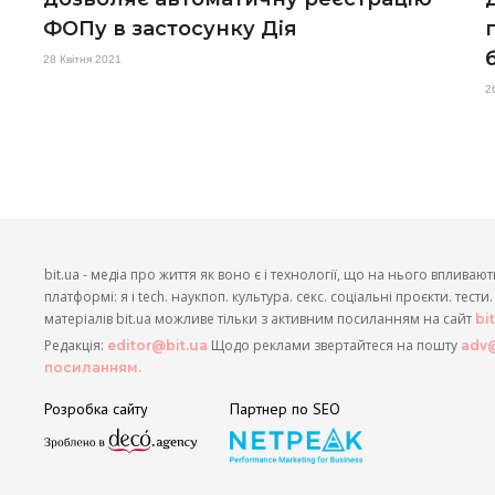
ФОПу в застосунку Дія
28 Квітня 2021
2
bit.ua - медіа про життя як воно є і технології, що на нього впливают
платформі: я і tech. наукпоп. культура. секс. соціальні проєкти. тест
матеріалів bit.ua можливе тільки з активним посиланням на сайт
bi
Редакція:
Щодо реклами звертайтеся на пошту
editor@bit.ua
adv@
посиланням.
Розробка сайту
Партнер по SEO