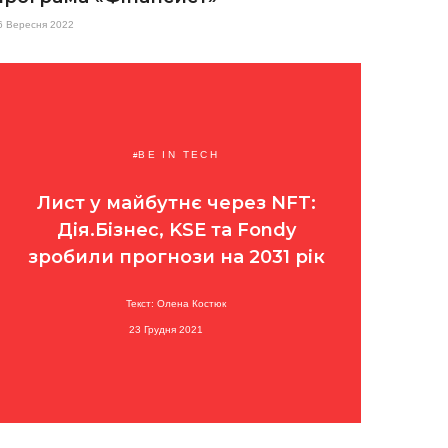
6 Вересня 2022
BE IN TECH
Лист у майбутнє через NFT:
Дія.Бізнес, KSE та Fondy
зробили прогнози на 2031 рік
Текст: Олена Костюк
23 Грудня 2021