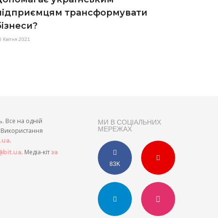
підприємцям трансформувати
бізнеси?
6 Квітня 2021
ь. Все на одній
МИ В СОЦІАЛЬНИХ
МЕРЕЖАХ
и. Використання
.
t.ua
. Медіа-кіт
bit.ua
за
83K