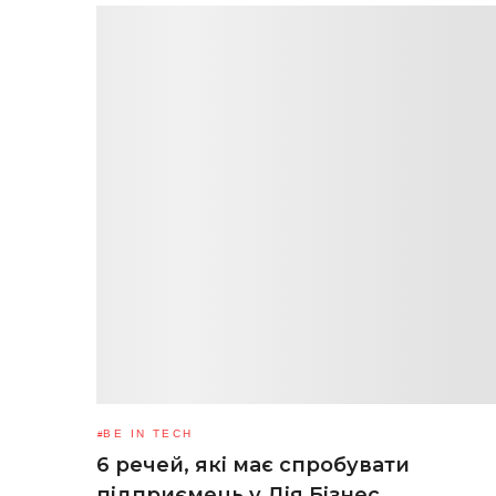
BE IN TECH
6 речей, які має спробувати
підприємець у Дія.Бізнес