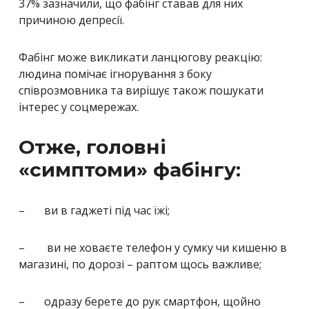
37% зазначили, що фабінг ставав для них
причиною депресії.
Фабінг може викликати ланцюгову реакцію:
людина помічає ігнорування з боку
співрозмовника та вирішує також пошукати
інтерес у соцмережах.
Отже, головні
«симптоми» фабінгу:
– ви в гаджеті під час їжі;
– ви не ховаєте телефон у сумку чи кишеню в
магазині, по дорозі – раптом щось важливе;
– одразу берете до рук смартфон, щойно