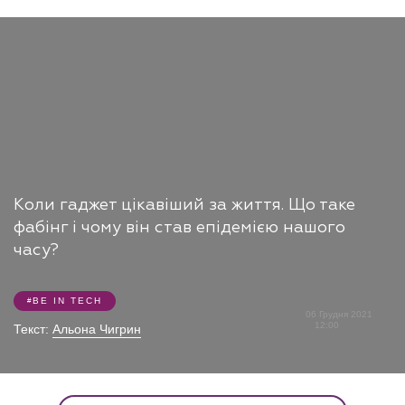
Коли гаджет цікавіший за життя. Що таке
фабінг і чому він став епідемією нашого
часу?
BE IN TECH
06 Грудня 2021
12:00
Текст:
Альона Чигрин