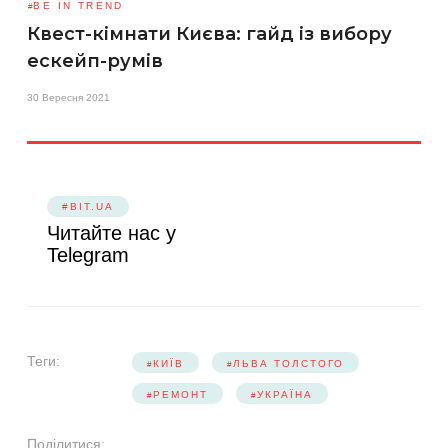
BE IN TREND
Квест-кімнати Києва: гайд із вибору
ескейп-румів
30 Вересня 2021
#BIT.UA
Читайте нас у
Telegram
Теги:
КИЇВ
ЛЬВА ТОЛСТОГО
РЕМОНТ
УКРАЇНА
Поділитися: