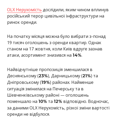
OLX Нерухомість
дослідили, яким чином вплинув
російський терор цивільної інфраструктури на
ринок оренди.
На початку місяця можна було вибрати з-понад
19 тисяч оголошень з оренди квартир. Однак
станом на 17 жовтня, коли Київ вдруге зазнав
атаки, асортимент знизився на
.
14%
Найвідчутніше пропозиція зменшилася в
Деснянському (
), Дарницькому (
) та
23%
21%
Дніпровському (
) районах.
Найменше
19%
ситуація змінилася на Печерську та в
Шевченківському районі — оголошень
поменшало на
та
відповідно. Водночас,
10%
12%
за даними OLX Нерухомість, різкої зміни вартості
оренди не відбулося.