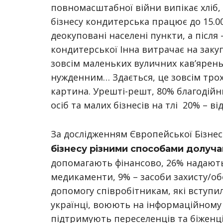
повномасштабної війни випікає хліб,
бізнесу кондитерська працює до 15.00
деокуповані населені пункти, а після 
кондитерської Інна витрачає на закуп
зовсім маленьких вуличних кав’ярен
нужденним… Здається, це зовсім трохи
картина. Урешті-решт, 80% благодій
осіб та малих бізнесів на тлі 20% – ві
За дослідженням Європейської Бізнес А
бізнесу різними способами долучаю
допомагають фінансово, 26% надають
медикаменти, 9% – засоби захисту/о
допомогу співробітникам, які вступили
українці, воюють на інформаційному
підтримують переселенців та біженці