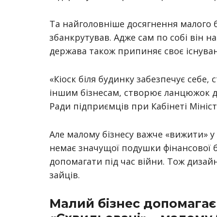
Та найголовніше досягнення малого бі
збанкрутував. Адже сам по собі він н
держава також припиняє своє існува
«Кіоск біля будинку забезпечує себе,
іншим бізнесам, створює ланцюжок д
Ради підприємців при Кабінеті Мініс
Але малому бізнесу важче «вижити» у 
немає значущої подушки фінансової б
допомагати під час війни. Тож дизайн
зайців.
Малий бізнес допомагає У