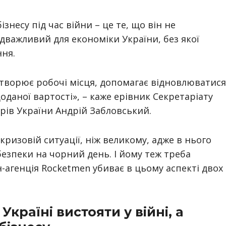
знесу під час війни – це те, що він не
адважливий для економіки України, без якої
ння.
 створює робочі місця, допомагає відновлюватися
оданої вартості»
, – каже ерівник Секретаріату
трів України Андрій Забловський.
кризовій ситуації, ніж великому, адже в нього
езпеки на чорний день. І йому теж треба
-агенція Rocketmen убиває в цьому аспекті двох
країні вистояти у війні, а