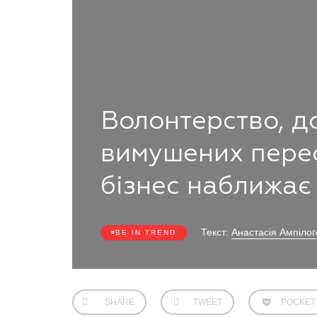
Волонтерство, д
вимушених перес
бізнес наближає 
Текст:
Анастасія Ампілог
BE IN TREND
SHARE
TWEET
POCKET