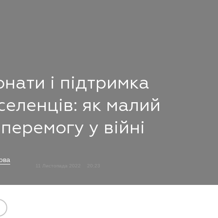
онати і підтримка
еленців: як малий
перемогу у війні
ова
11 Листопада 2022
20:23