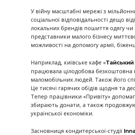
У війну масштабні мережі з мільйо
соціальної відповідальності дещо від
локальних брендів пошиття одягу чи 
представники малого бізнесу миттєво
можливості на допомогу армії, біженц
Наприклад, київське кафе «
Тайський
працювала цілодобова безкоштовна ку
маломобільних людей. Також його сп
Це тисячі гарячих обідів щодня та де
Тепер працівники «Привіту» допомаг
збирають донати, а також продовжую
української економіки.
Засновниця кондитерської-студії
Inn