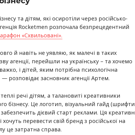
бізнесу
несу та дітям, які осиротіли через російсько-
-агенція Rocketmen розпочала безпрецедентний
арафон «Схвильовані».
довго й навіть не уявляю, як малечі в таких
ву агенції, перейшли на українську – та хочемо
важко, і дітей, яким потрібна психологічна
,
— розповідає засновник агенції Артем.
теплі речі дітям, а талановиті креативники
о бізнесу. Це логотип, візуальний гайд (шрифти
о забезпечить дієвий старт реклами. Ця креативн
і хочуть перевести свій бренд з російської на
лу це затратна справа.