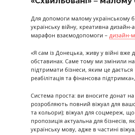
«Схвильовані» – малому 
Для допомоги малому українському біз
українську війну, креативна дизайн
марафон взаємодопомоги –
дизайн-м
«Я сам із Донецька, живу у війні вже 
обставинах. Саме тому ми змінили наз
підтримати бізнеси, яким це дається 
реабілітація та фінансова підтримка»
Система проста: ви вносите донат на 
розробляють повний віжуал для вашог
та кольори); віжуал для соцмереж, щ
пропозиція актуальна для бізнесів, як
українську мову, адже в частині віжуа