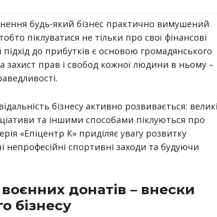
нення будь-який бізнес практично вимушений
тобто піклуватися не тільки про свої фінансові
ий підхід до прибутків є основою громадянського
а захист прав і свобод кожної людини в ньому –
раведливості.
ідальність бізнесу активно розвивається: велик
ніціативи та іншими способами піклуються про
перія «Епіцентр К» приділяє увагу розвитку
і непрофесійні спортивні заходи та будуючи
 воєнних донатів – внески
го бізнесу