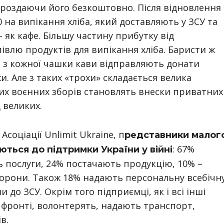
 роздаючи його безкоштовно. Після відновлення
 на випікання хліба, який доставляють у ЗСУ та
– як кафе. Більшу частину прибутку від
івлю продуктів для випікання хліба. Баристи ж
ь з кожної чашки кави відправляють донати
. Але з таких «трохи» складається велика
них воєнних зборів становлять внески приватних
д великих.
соціації Unlimit Ukraine, п
редставники малог
: 67%
ться до підтримки України у війні
 послуги, 24% постачають продукцію, 10% –
борони. Також 18% надають персональну всебічн
 до ЗСУ. Окрім того підприємці, як і всі інші
 фронті, волонтерять, надають транспорт,
в.