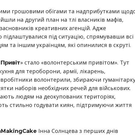
нними грошовими обігами та надприбутками щод
ійшли на другий план на тлі власників мафів,
засновників креативних агенцій. Адже
 підлаштувалися під ситуацію, спрямувавши всі
ям та іншим українцям, які опинилися в скруті.
» стало «волонтерським привітом». Тут
 Привіт
хня для тероборони, армії, лікарень,
івробітники волонтерили, збираючи гуманітарку
сятки наборів необхідних речей для військових.
ають людям на деокупованих територіях,
ть стильно годувати киян, підтримуючи життя
Інна Солнцева з перших днів
aMakingCake