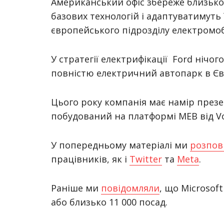
Американський офіс збереже близько 
базових технологій і адаптуватимуть 
європейського підрозділу електромобі
У стратегії електрифікації Ford нічо
повністю електричний автопарк в Єв
Цього року компанія має намір презе
побудований на платформі MEB від Vo
У попередньому матеріалі ми
розпов
працівників,
як і
Twitter
та
Meta
.
Раніше ми
повідомляли
, що Microsof
або близько 11 000 посад.