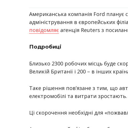
Американська компанія Ford планує с
адміністрування в європейських філі
повідомляє
агенція Reuters з посила
Подробиці
Близько 2300 робочих місць буде скор
Великій Британії і 200 – в інших краї
Таке рішення пов’язане з тим, що а
електромобілі та витрати зростають
Ці скорочення необхідні для
«
пожвавл