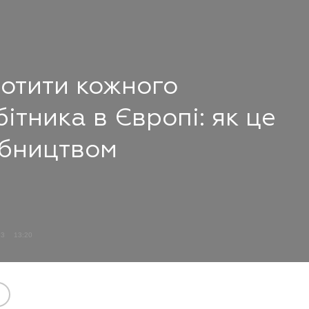
ротити кожного
бітника в Європі: як це
обництвом
23
13:20