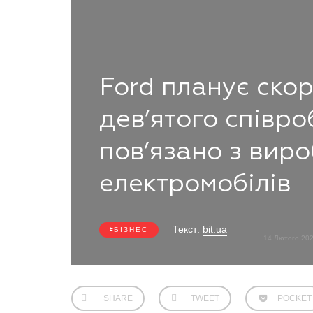
Ford планує ско
дев’ятого співро
пов’язано з вир
електромобілів
Текст:
bit.ua
БІЗНЕС
14 Лютого 20
SHARE
TWEET
POCKET