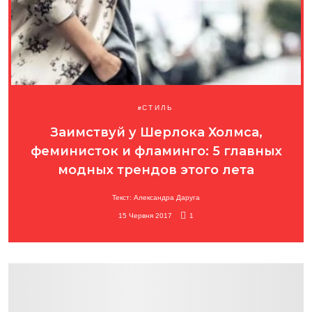
СТИЛЬ
Заимствуй у Шерлока Холмса,
феминисток и фламинго: 5 главных
модных трендов этого лета
Текст: Александра Даруга
15 Червня 2017
1