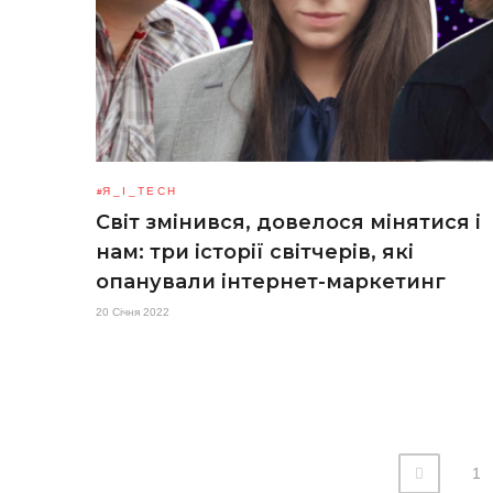
Я_І_TECH
Світ змінився, довелося мінятися і
нам: три історії світчерів, які
опанували інтернет-маркетинг
20 Січня 2022
1