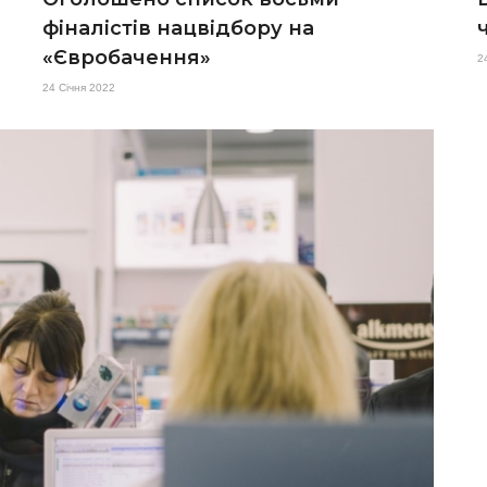
фіналістів нацвідбору на
«Євробачення»
2
24 Січня 2022