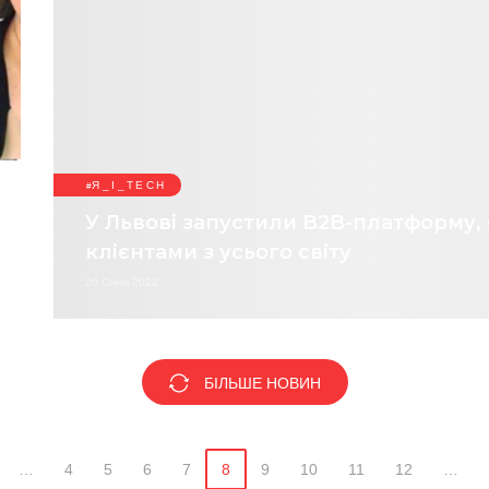
Я_І_TECH
У Львові запустили B2B-платформу, 
клієнтами з усього світу
20 Січня 2022
БІЛЬШЕ НОВИН
…
4
5
6
7
8
9
10
11
12
…