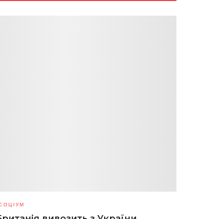
СОЦІУМ
Британія вивозить з України