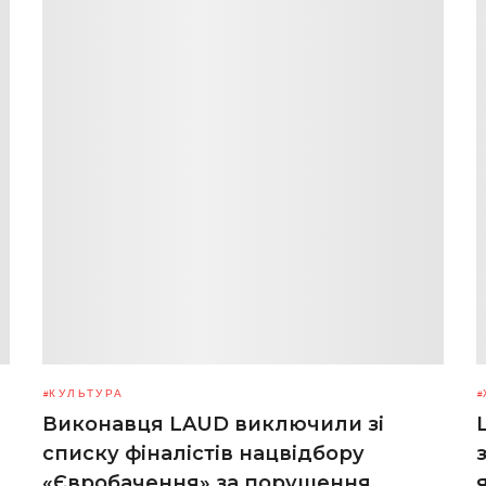
КУЛЬТУРА
Виконавця LAUD виключили зі
списку фіналістів нацвідбору
«Євробачення» за порушення