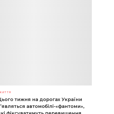
ЖИТТЯ
Цього тижня на дорогах України
з’являться автомобілі-«фантоми»,
які фіксуватимуть перевищення