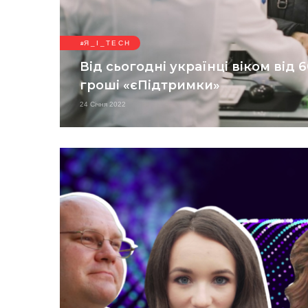
Я_І_TECH
Від сьогодні українці віком від 
гроші «єПідтримки»
24 Січня 2022