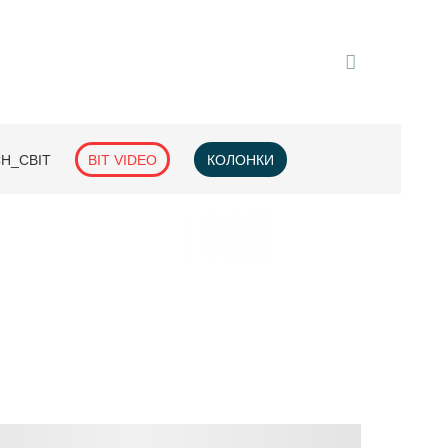
H_СВІТ
BIT VIDEO
КОЛОНКИ