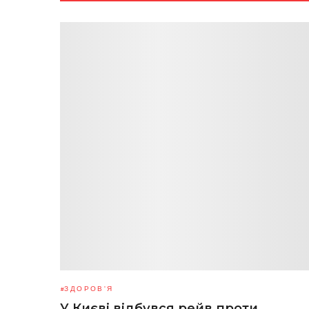
ЗДОРОВ'Я
У Києві відбувся рейв проти