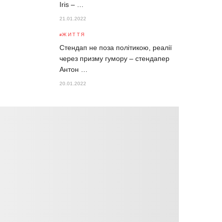
Iris – …
21.01.2022
ЖИТТЯ
Стендап не поза політикою, реалії
через призму гумору – стендапер
Антон …
20.01.2022