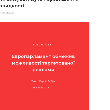
швидкості
4 Січня 2022
TECH_СВІТ
Європарламент обмежив
можливості таргетованої
реклами
Текст: Сергій Лебідь
24 Січня 2022