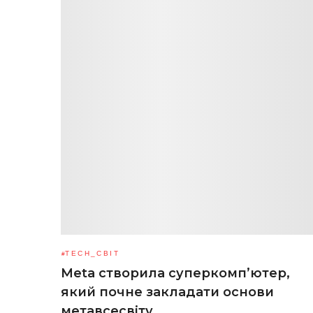
TECH_СВІТ
Meta створила суперкомп’ютер,
який почне закладати основи
метавсесвіту