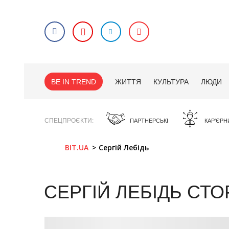
BE IN TREND
ЖИТТЯ
КУЛЬТУРА
ЛЮДИ
СПЕЦПРОЄКТИ
ПАРТНЕРСЬКІ
КАР'ЄРН
BIT.UA
Сергій Лебідь
СЕРГІЙ ЛЕБІДЬ
СТО