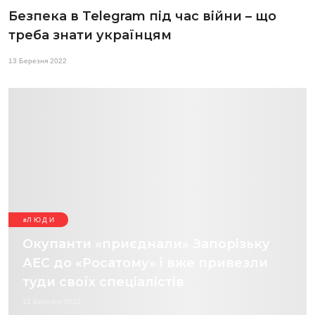
Безпека в Telegram під час війни – що
треба знати українцям
13 Березня 2022
ЛЮДИ
Окупанти «приєднали» Запорізьку
АЕС до «Росатому» і вже привезли
туди своїх спеціалістів
12 Березня 2022