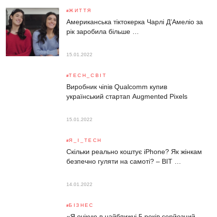
ЖИТТЯ
Американська тіктокерка Чарлі Д’Амеліо за
рік заробила більше …
15.01.2022
TECH_СВІТ
Виробник чіпів Qualcomm купив
український стартап Augmented Pixels
15.01.2022
Я_І_TECH
Скільки реально коштує iPhone? Як жінкам
безпечно гуляти на самоті? – BIT …
14.01.2022
БІЗНЕС
«Я очікую в найближчі 5 років серйозний