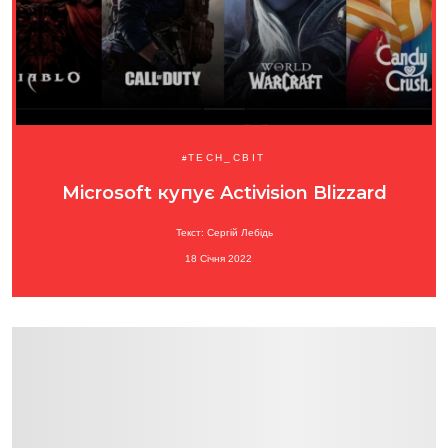
TECH_СВІТ
Microsoft купує Activision Blizzard
Текст: Сергій Лебідь
18 Січня 2022