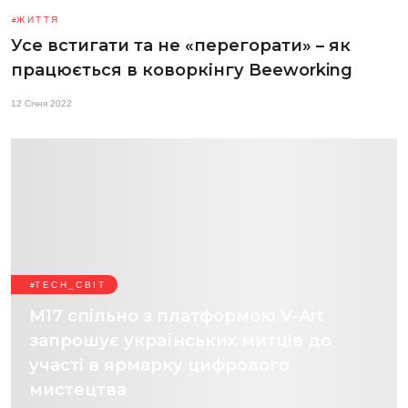
ЖИТТЯ
Усе встигати та не «перегорати» – як
працюється в коворкінгу Beeworking
12 Січня 2022
TECH_СВІТ
М17 спільно з платформою V-Art
запрошує українських митців до
участі в ярмарку цифрового
мистецтва