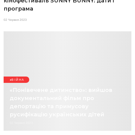
кінофестиваль SUNNY BUNNY: дати і
програма
02 Червня 2023
ВІЙНА
«Понівечене дитинство»: вийшов
документальний фільм про
депортацію та примусову
русифікацію українських дітей
02 Червня 2023