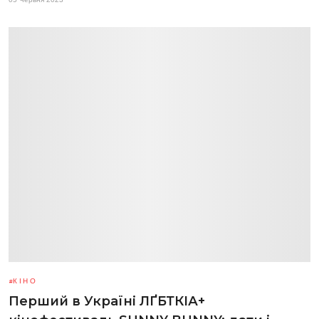
КІНО
Перший в Україні ЛҐБТКІА+