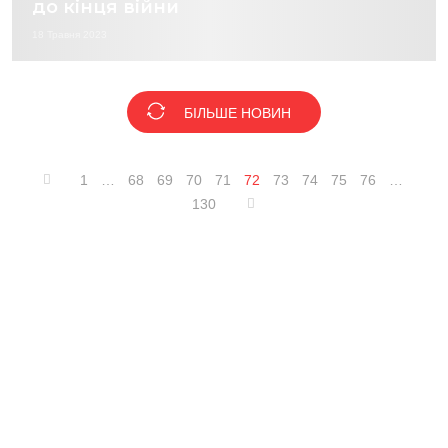
до кінця війни
18 Травня 2023
БІЛЬШЕ НОВИН
1
…
68
69
70
71
72
73
74
75
76
…
130