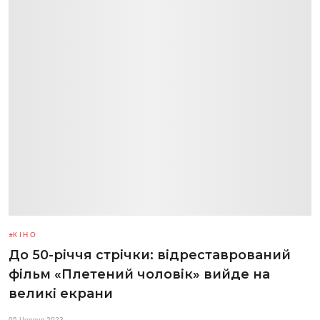
КІНО
До 50-річчя стрічки: відреставрований
фільм «Плетений чоловік» вийде на
великі екрани
05 Червня 2023