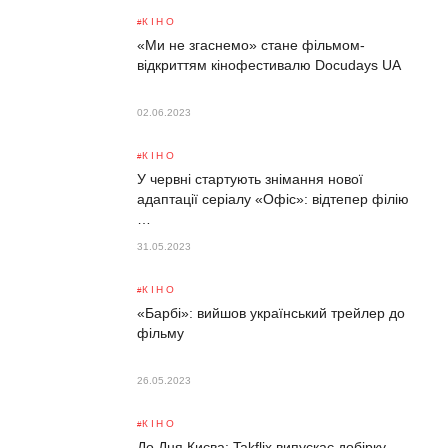
КІНО
«Ми не згаснемо» стане фільмом-
відкриттям кінофестивалю Docudays UA
02.06.2023
КІНО
У червні стартують знімання нової
адаптації серіалу «Офіс»: відтепер філію
…
31.05.2023
КІНО
«Барбі»: вийшов український трейлер до
фільму
26.05.2023
КІНО
До Дня Києва: Takflix випускає добірку