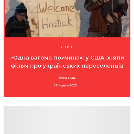
КІНО
«Одна вагома причина»: у США зняли
фільм про українських переселенців
Текст: bit.ua
07 Червня 2023