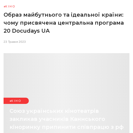
КІНО
Образ майбутнього та ідеальної країни:
чому присвячена центральна програма
20 Docudays UA
23 Травня 2023
КІНО
Союз українських кінотеатрів
закликав учасників Каннського
кіноринку припинити співпрацю з рф