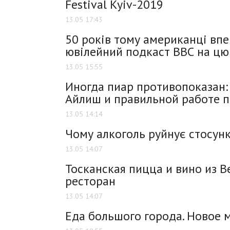
Festival Kyiv-2019
13.05 17:43
50 років тому американці вп
ювілейний подкаст ВВС на цю
13.05 15:55
Иногда пиар противопоказан:
Айлиш и правильной работе 
13.05 14:14
Чому алкоголь руйнує стосунки
13.05 14:07
Тосканская пицца и вино из В
ресторан
13.05 14:07
Еда большого города. Новое 