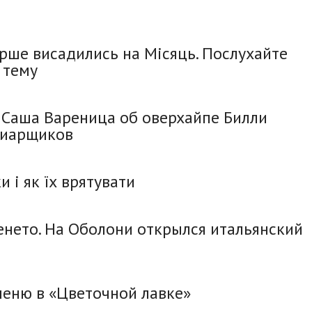
ерше висадились на Місяць. Послухайте
 тему
 Саша Вареница об оверхайпе Билли
пиарщиков
 і як їх врятувати
енето. На Оболони открылся итальянский
меню в «Цветочной лавке»