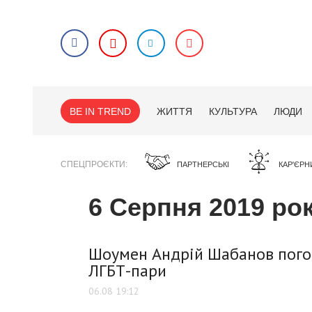
BE IN TREND
ЖИТТЯ
КУЛЬТУРА
ЛЮДИ
СПЕЦПРОЄКТИ
ПАРТНЕРСЬКІ
КАР'ЄРН
6 Серпня 2019 ро
Шоумен Андрій Шабанов погод
ЛГБТ-пари
06.08 19:12