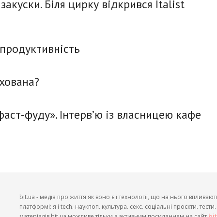
закуски. Біля цирку відкрився Italist
 продуктивність
ихована?
фаст-фуду». Інтерв’ю із власницею кафе
bit.ua - медіа про життя як воно є і технології, що на нього впливают
платформі: я і tech. наукпоп. культура. секс. соціальні проєкти. тест
матеріалів bit.ua можливе тільки з активним посиланням на сайт
bi