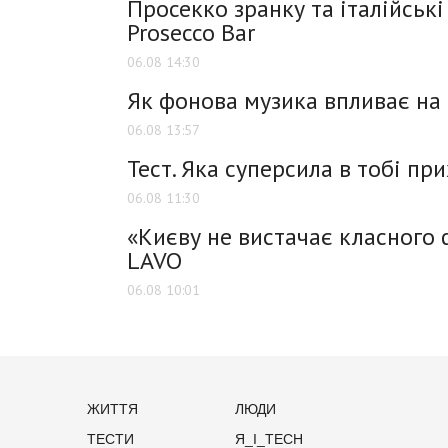
Просекко зранку та італійські 
Prosecco Bar
06.08 14:30
Як фонова музика впливає на
06.08 13:57
Тест. Яка суперсила в тобі пр
06.08 11:30
«Києву не вистачає класного 
LAVO
06.08 10:01
ЖИТТЯ
ЛЮДИ
ТЕСТИ
Я_І_TECH