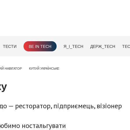
ТЕСТИ
BE IN TECH
Я_І_TECH
ДЕРЖ_TECH
TEC
ИЙ НАВІГАТОР
КУПУЙ УКРАЇНСЬКЕ
ку
до — ресторатор, підприємець, візіонер
любимо ностальгувати