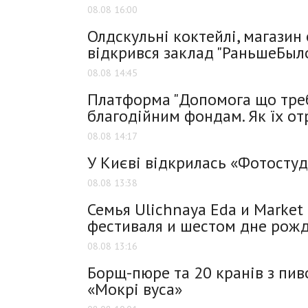
08.08 16:00
Олдскульні коктейлі, магазин о
відкрився заклад "РаньшеБы
08.08 14:45
Платформа "Допомога що треб
благодійним фондам. Як їх о
08.08 14:17
У Києві відкрилась «Фотостуд
08.08 13:38
Семья Ulichnaya Eda и Market 
фестиваля и шестом дне рожд
08.08 13:16
Борщ-пюре та 20 кранів з пив
«Мокрі вуса»