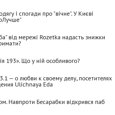
дягу і спогади про "вічне". У Києві
лоЛучше"
а" від мережі Rozetka надасть знижки
тримати?
ія 193». Що у ній особливого?
3.1 — о любви к своему делу, посетителях
ения Ulichnaya Eda
ом. Навпроти Бесарабки відкрився паб