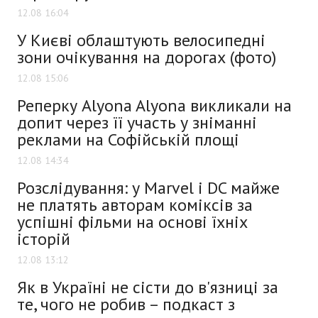
12.08 16:04
У Києві облаштують велосипедні
зони очікування на дорогах (фото)
12.08 15:06
Реперку Alyona Alyona викликали на
допит через її участь у зніманні
реклами на Софійській площі
12.08 14:34
Розслідування: у Marvel і DC майже
не платять авторам коміксів за
успішні фільми на основі їхніх
історій
12.08 13:12
Як в Україні не сісти до в'язниці за
те, чого не робив – подкаст з