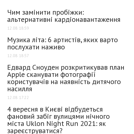
Чим замінити пробіжки:
альтернативні кардіонавантаження
12.08 18:59
Музика літа: 6 артистів, яких варто
послухати наживо
12.08 18:57
Едвард Сноуден розкритикував план
Apple сканувати фотографії
користувачів на наявність дитячого
насилля
12.08 17:22
4 вересня в Києві відбудеться
фановий забіг вулицями нічного
міста Uklon Night Run 2021: як
зареєструватися?