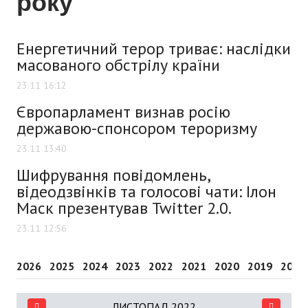
року
Енергетичний терор триває: наслідки
масованого обстрілу країни
23.11 16:12
Європарламент визнав росію
державою-спонсором тероризму
23.11 13:40
Шифрування повідомлень,
відеодзвінків та голосові чати: Ілон
Маск презентував Twitter 2.0.
23.11 12:56
2026
2025
2024
2023
2022
2021
2020
2019
2018
ЛИСТОПАД 2022