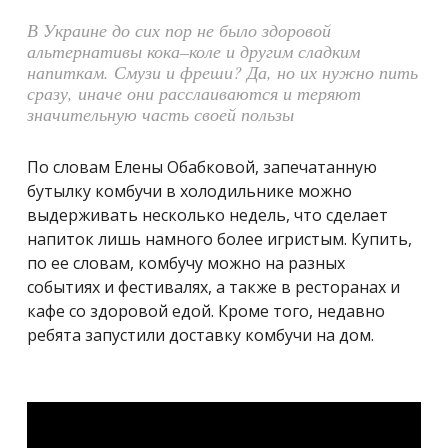
В Украине до сих пор не было здоровой
альтернативы кока–коле и другим сладким
напиткам. Смузи и фреши? Да, но их нужно пить
сразу, иначе они расслаиваются и теряют
значительную часть своей пользы
По словам Елены Обабковой, запечатанную
бутылку комбучи в холодильнике можно
выдерживать несколько недель, что сделает
напиток лишь намного более игристым. Купить,
по ее словам, комбучу можно на разных
событиях и фестивалях, а также в ресторанах и
кафе со здоровой едой. Кроме того, недавно
ребята запустили доставку комбучи на дом.