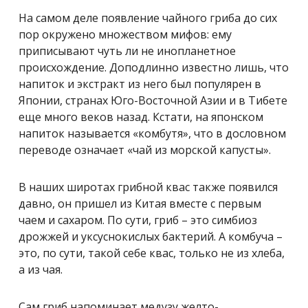
На самом деле появление чайного гриба до сих
пор окружено множеством мифов: ему
приписывают чуть ли не инопланетное
происхождение. Доподлинно известно лишь, что
напиток и экстракт из него был популярен в
Японии, странах Юго-Восточной Азии и в Тибете
еще много веков назад. Кстати, на японском
напиток называется «комбутя», что в дословном
переводе означает «чай из морской капусты».
В наших широтах грибной квас также появился
давно, он пришел из Китая вместе с первым
чаем и сахаром. По сути, гриб – это симбиоз
дрожжей и уксуснокислых бактерий. А комбуча –
это, по сути, такой себе квас, только не из хлеба,
а из чая.
Сам гриб напоминает медузу желто-