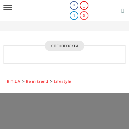
СПЕЦПРОЄКТИ
BIT.UA
Be in trend
Lifestyle