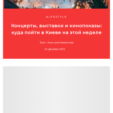
LIFESTYLE
Концерты, выставки и кинопоказы:
куда пойти в Киеве на этой неделе
Текст: Анастасія Ампілогова
21 Декабря 2021