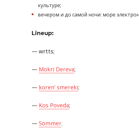
культуре;
вечером и до самой ночи: море электро
Lineup:
— wrtts;
—
Mokri Dereva
;
—
koren’ smereki
;
—
Kos Poveda
;
—
Sommer
.