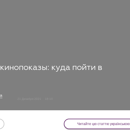
 кинопоказы: куда пойти в
ва
21 Декабря 2021
18:10
Читайте цю статтю українською