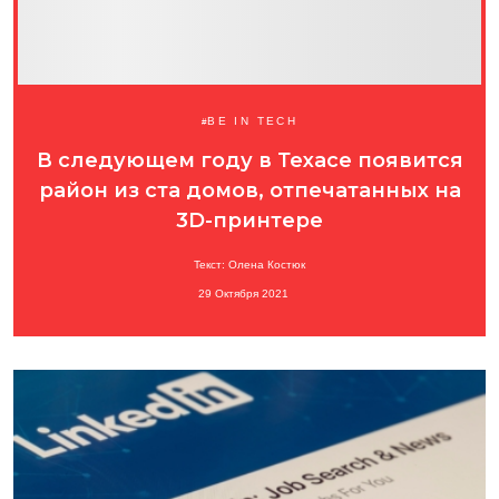
BE IN TECH
В следующем году в Техасе появится
район из ста домов, отпечатанных на
3D-принтере
Текст: Олена Костюк
29 Октября 2021