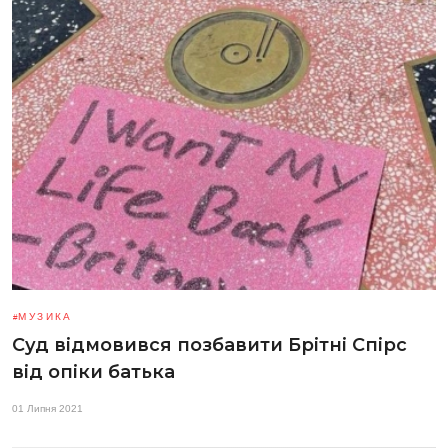
МУЗИКА
Суд відмовився позбавити Брітні Спірс
від опіки батька
01 Липня 2021