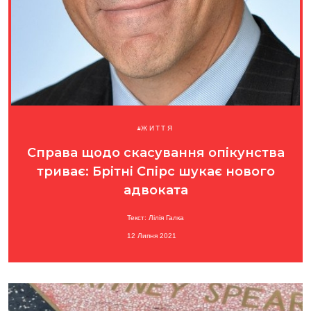
ЖИТТЯ
Справа щодо скасування опікунства
триває: Брітні Спірс шукає нового
адвоката
Текст: Лілія Галка
12 Липня 2021