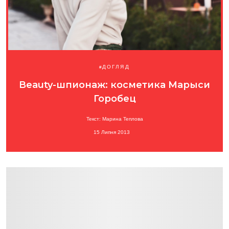
ДОГЛЯД
Beauty-шпионаж: косметика Марыси
Горобец
Текст: Марина Теплова
15 Липня 2013