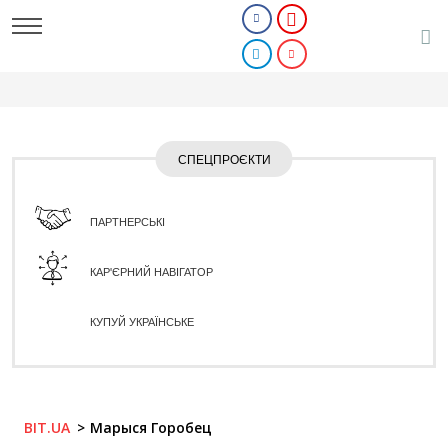
СПЕЦПРОЄКТИ
ПАРТНЕРСЬКІ
КАР'ЄРНИЙ НАВІГАТОР
КУПУЙ УКРАЇНСЬКЕ
BIT.UA
Марыся Горобец