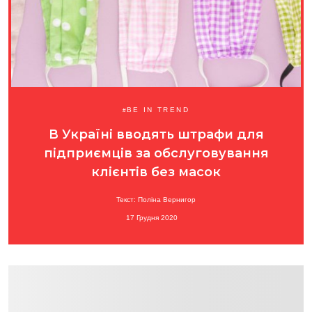
BE IN TREND
В Україні вводять штрафи для
підприємців за обслуговування
клієнтів без масок
Текст: Поліна Вернигор
17 Грудня 2020