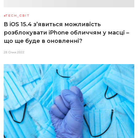
TECH_СВІТ
В iOS 15.4 з’явиться можливість
розблокувати iPhone обличчям у масці –
що ще буде в оновленні?
28 Січня 2022