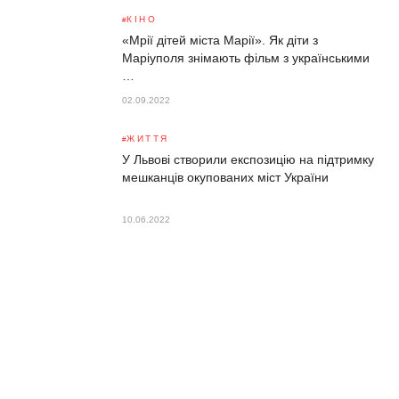
КІНО
«Мрії дітей міста Марії». Як діти з
Маріуполя знімають фільм з українськими
…
02.09.2022
ЖИТТЯ
У Львові створили експозицію на підтримку
мешканців окупованих міст України
10.06.2022