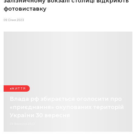
залізничному вокзалі столиці відкриють
фотовиставку
09 Січня 2023
ЖИТТЯ
Влада рф збирається оголосити про
«приєднання» окупованих територій
України 30 вересня
29 Вересня 2022