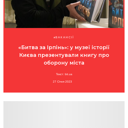
ВАКАНСІЇ
«Битва за Ірпінь»: у музеї історії
Києва презентували книгу про
оборону міста
Текст: bit.ua
27 Січня 2023