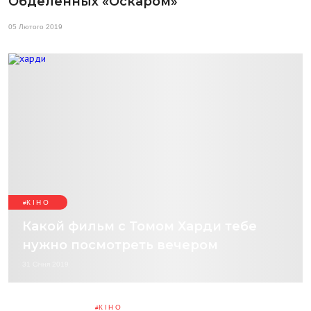
Обделенных «Оскаром»
05 Лютого 2019
КІНО
Какой фильм с Томом Харди тебе
нужно посмотреть вечером
31 Січня 2019
КІНО